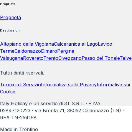
Proprietà
Proprietà
Destinazioni
Altopiano della Vigolana
Calceranica al Lago
Levico
Terme
Caldonazzo
Dimaro
Pergine
Valsugana
Rovereto
Trento
Civezzano
Passo del Tonale
Telve
Tutti i diritti riservati.
Termini di Servizio
Informativa sulla Privacy
Informativa sui
Cookie
Italy Holiday è un servizio di 3T S.R.L. · P.IVA
02847120223 · Via Brenta 71, 38052 Caldonazzo (TN) ·
REA TN-254168
Made in Trentino